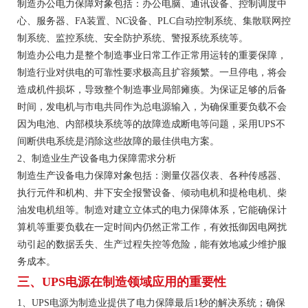
制造办公电力保障对象包括：办公电脑、通讯设备、控制调度中
心、服务器、FA装置、NC设备、PLC自动控制系统、集散联网控
制系统、监控系统、安全防护系统、警报系统系统等。
制造办公电力是整个制造事业日常工作正常用运转的重要保障，
制造行业对供电的可靠性要求极高且扩容频繁。一旦停电，将会
造成机件损坏，导致整个制造事业局部瘫痪。为保证足够的后备
时间，发电机与市电共同作为总电源输入，为确保重要负载不会
因为电池、内部模块系统等的故障造成断电等问题，采用UPS不
间断供电系统是消除这些故障的最佳供电方案。
2、制造业生产设备电力保障需求分析
制造生产设备电力保障对象包括：测量仪器仪表、各种传感器、
执行元件和机构、井下安全报警设备、倾动电机和提枪电机、柴
油发电机组等。制造对建立立体式的电力保障体系，它能确保计
算机等重要负载在一定时间内仍然正常工作，有效抵御因电网扰
动引起的数据丢失、生产过程失控等危险，能有效地减少维护服
务成本。
三、UPS电源在制造领域应用的重要性
1、UPS电源为制造业提供了电力保障最后1秒的解决系统；确保