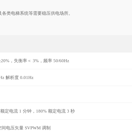
分为后备式和在线式两大类。后备
及各类电梯系统等需要稳压供电场所。
关直接向负载提供电源，机内的逆变
差的市电稳压器。对市电电压的频率
.
V±20%，失衡率＜ 3%，频率 50/60Hz
0Hz 解析度 0.01Hz
% 额定电流 1 分钟，180% 额定电流 3 秒
间电压矢量 SVPWM 调制