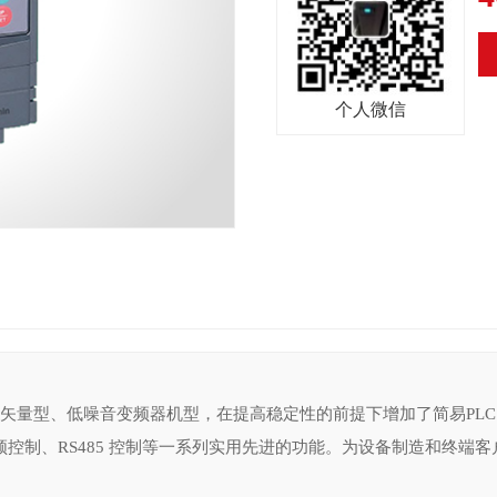
正常直接影响到社会经济效益，除
之需。下面我们来简单了解下UPS
它是指当交流电网输入发出异常
个人微信
备。在日常生产生活中，由于电网
成了一系列干扰，电子元件也可能
源或EPS应急电源。如果没有可靠
并逐渐发展成一种具备稳压、稳频、
。不幸的是，手动测试耗时且效率
间断电源可依据负载提供的是交流
 通过监测和控制EPS应急电源的
 UPS电源系统主要由由逆变器、
和相关的自动转换开关）提供控制，
于将直流电转换成所需的电压及频
。 价值命题 通过在公用事业中断
保护。整流器（充电器）则负责向
规要求的，根据当局的要求提供定
不间断供电设备，其作用有：在市
的自动化测试过程确保： 测试运行
矢量型、低噪音变频器机型，在提高稳定性的前提下增加了简易PLC、
供电没有中断但供电设备不能满足
。 包括所需的所有测试参数 数据
控制、RS485 控制等一系列实用先进的功能。为设备制造和终端
电网不符合负载要求的电能处理成符
理，对操作的破坏性更小。
、电压槽口、电压跌落、电压浪