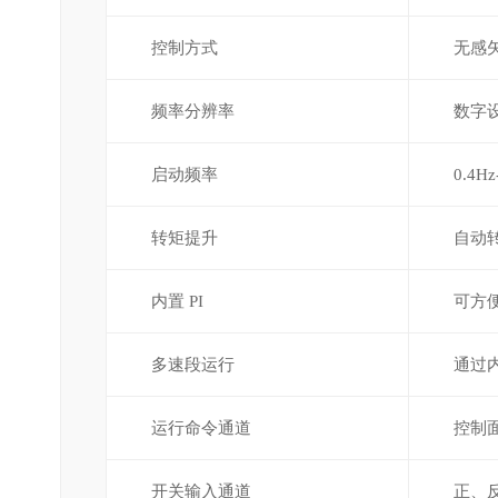
控制方式
无感
频率分辨率
数字设
启动频率
0.4Hz
转矩提升
自动转
内置 PI
可方
多速段运行
通过内
运行命令通道
控制
开关输入通道
正、