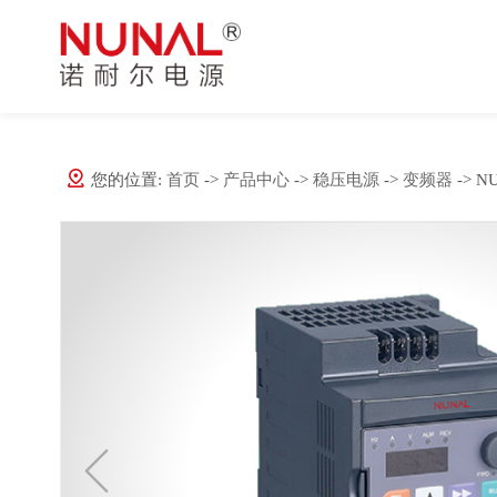
UPS不间断电源
公司简介
网络通信
公司动态
EPS应急电源
品牌释义
导航雷达
行业资讯
免维护胶体蓄电池
文化体系
数码电子
常见问题
您的位置:
首页
->
产品中心
->
稳压电源
->
变频器
-> 
微模块数据机房
公司资质
电力系统
稳压电源
生产车间
工业控制
直流屏
金融系统
走进诺耐尔
交直流一体化电源系统
医疗器械
更多行业
NUNAL系列
NNE系列
深圳市诺耐尔电源科技有限公司，坐落于科技创新之都深圳，是一
通信行业电源解决方案
于一体，专注于不间断供电与电能质量保障领域的专业科技企业，
工频UPS不间断电源
工频UPS不间断电源
一、行业现状概述，随着4G网络通信的建设、三网融合的试点、移
关键场景提供全方位供电解决方案。企业以“诺以致诚、耐以铸品、
计算趋势，都将对数据中心的需求越来越多，越来越多的人员依赖
高频UPS不间断电源
高频UPS不间断电源
诚守信的服务诚信、经久耐用的品质追求、卓尔不凡的匠心坚守，
重要，为确保数据中心的数据不易丢失，首要就是要确保不能停电
模块UPS不间断电源
模块化UPS不间断电源
服务全流程。
方案就至关重要。
NUNAL监控卡
机架式UPS不间断电源
UPS不间断电源分类与其作用