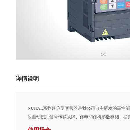
社会经济的发展，人们的生活越来越离不开电力的使用，供电是否
了正常的工业电网供电之外，往往还需要配备UPS电源系统以备不时
不间断电源在生产生活中的应用。 不间断电源系统（简称UPS），
医院EPS应急电源检测系统至关重要
时，可继续向负载供电，并保供电质量，使负载供电不受影响的设
质量状况复杂，存在电压不稳定和中断等问题，对电力电子系统造
电源的连续性对患者的生命和安全至关重要，因此医院必须有备用电
因此受损，为维护电力的正常连续稳定使用，UPS日益受到重视，
1
/1
的方法来测试这些系统，就无法保证它们在紧急情况下能正常工作
滤波、抗电磁和射频干扰、防电压浪涌等功能的电力保护系统。不
低下，手动收集的数据不易用于报告和分析。 智能检测系统至关重要
或直流分为交流不间断电源和直流不间断电源系统。 UPS不间断电源
关键元件，它收集数据并对EPS应急电源中的各个点（包括发电机
详情说明
静态开关、整流器、和蓄电池构成。其主要的元器件是逆变器，用
简化测试过程，同时确保为您的医院和患者提供可靠的备用电源系统
率的交流电，其内部含有储能设备，保持稳定的电压和稳频的电源
期间确保可靠的备用电源来提高总体患者的安全性，并且是符合法
逆变器提供稳定的直流电压，并向蓄电池充电。 UPS作为一种交流
期的自动报告。 差异化 与手动测试不同，智能测试解决方案所使用
NUNAL系列迷你型变频器是我公司自主研发的高性能
电供电中断时能继续为负载提供合乎要求的交流电；二是能在市电
正常（测试时间、设备等）。 从系统中每个需要的点收集准确的数据
改自动识别信号传输故障、停电和停机参数存储、摆频
负荷要求时，具有稳压、稳频等交流电的净化作用，即UPS将市电
可以很容易地分析和整理所有需要的报告。 测试工作人员更容易管
合负载要求的交流电。市电异常受电压尖峰、电压瞬变、电线噪声