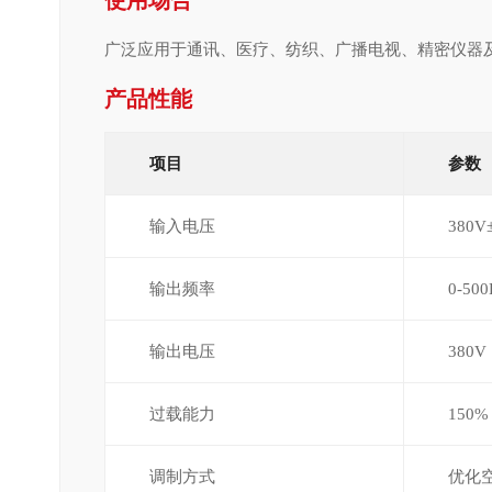
使用场合
涌、市电中断等复杂电网状况影响。 人们习惯上按UPS的电路结构
广泛应用于通讯、医疗、纺织、广播电视、精密仪器
式UPS电源在市电正常供电时，市电通过交流旁路通道再经转换开
产品性能
器处于停止工作状态。这种UPS电源在实质上相当于一台稳压性能
不稳、波形畸变以及从电网串入的干扰等影响基本上没有改善。 后..
项目
参数
输入电压
380
输出频率
0-50
输出电压
380V
过载能力
150
调制方式
优化空