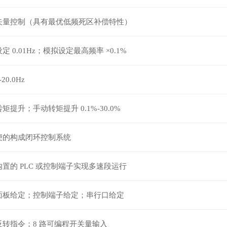
矢量控制（具有最优低频死区补偿特性）
定 0.01Hz；模拟设定最高频率 ×0.1%
-20.0Hz
矩提升；手动转矩提升 0.1%-30.0%
便的构成闭环控制系统
置的 PLC 或控制端子实现多速段运行
面板给定；控制端子给定；串行口给定
反转指令；8 路可编程开关量输入