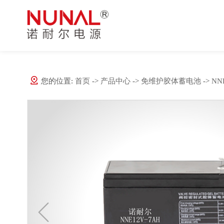
UPS不间断电源
公司简介
网络通信
公司动态
EPS应急电源
品牌释义
导航雷达
行业资讯
免维护胶体蓄电池
文化体系
数码电子
常见问题
您的位置:
首页
->
产品中心
->
免维护胶体蓄电池
->
N
微模块数据机房
公司资质
电力系统
稳压电源
生产车间
工业控制
直流屏
金融系统
走进诺耐尔
交直流一体化电源系统
医疗器械
更多行业
NUNAL系列
NNE系列
深圳市诺耐尔电源科技有限公司，坐落于科技创新之都深圳，是一
通信行业电源解决方案
于一体，专注于不间断供电与电能质量保障领域的专业科技企业，
工频UPS不间断电源
工频UPS不间断电源
一、行业现状概述，随着4G网络通信的建设、三网融合的试点、移
关键场景提供全方位供电解决方案。企业以“诺以致诚、耐以铸品、
计算趋势，都将对数据中心的需求越来越多，越来越多的人员依赖
高频UPS不间断电源
高频UPS不间断电源
诚守信的服务诚信、经久耐用的品质追求、卓尔不凡的匠心坚守，
重要，为确保数据中心的数据不易丢失，首要就是要确保不能停电
模块UPS不间断电源
模块化UPS不间断电源
服务全流程。
方案就至关重要。
NUNAL监控卡
机架式UPS不间断电源
UPS不间断电源分类与其作用