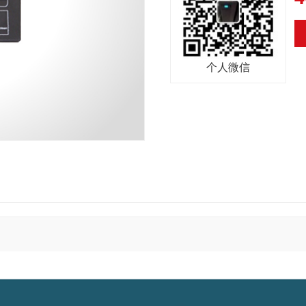
正常直接影响到社会经济效益，除
之需。下面我们来简单了解下UPS
它是指当交流电网输入发出异常
个人微信
备。在日常生产生活中，由于电网
成了一系列干扰，电子元件也可能
源或EPS应急电源。如果没有可靠
并逐渐发展成一种具备稳压、稳频、
。不幸的是，手动测试耗时且效率
间断电源可依据负载提供的是交流
 通过监测和控制EPS应急电源的
 UPS电源系统主要由由逆变器、
和相关的自动转换开关）提供控制，
于将直流电转换成所需的电压及频
。 价值命题 通过在公用事业中断
保护。整流器（充电器）则负责向
规要求的，根据当局的要求提供定
不间断供电设备，其作用有：在市
的自动化测试过程确保： 测试运行
供电没有中断但供电设备不能满足
。 包括所需的所有测试参数 数据
电网不符合负载要求的电能处理成符
理，对操作的破坏性更小。
、电压槽口、电压跌落、电压浪