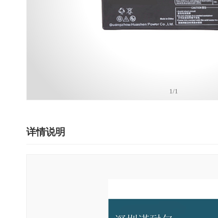
社会经济的发展，人们的生活越来越离不开电力的使用，供电是否
了正常的工业电网供电之外，往往还需要配备UPS电源系统以备不时
不间断电源在生产生活中的应用。 不间断电源系统（简称UPS），
医院EPS应急电源检测系统至关重要
时，可继续向负载供电，并保供电质量，使负载供电不受影响的设
质量状况复杂，存在电压不稳定和中断等问题，对电力电子系统造
电源的连续性对患者的生命和安全至关重要，因此医院必须有备用电
因此受损，为维护电力的正常连续稳定使用，UPS日益受到重视，
1
/1
的方法来测试这些系统，就无法保证它们在紧急情况下能正常工作
滤波、抗电磁和射频干扰、防电压浪涌等功能的电力保护系统。不
低下，手动收集的数据不易用于报告和分析。 智能检测系统至关重要
或直流分为交流不间断电源和直流不间断电源系统。 UPS不间断电源
关键元件，它收集数据并对EPS应急电源中的各个点（包括发电机
详情说明
静态开关、整流器、和蓄电池构成。其主要的元器件是逆变器，用
简化测试过程，同时确保为您的医院和患者提供可靠的备用电源系统
率的交流电，其内部含有储能设备，保持稳定的电压和稳频的电源
期间确保可靠的备用电源来提高总体患者的安全性，并且是符合法
逆变器提供稳定的直流电压，并向蓄电池充电。 UPS作为一种交流
期的自动报告。 差异化 与手动测试不同，智能测试解决方案所使用
电供电中断时能继续为负载提供合乎要求的交流电；二是能在市电
正常（测试时间、设备等）。 从系统中每个需要的点收集准确的数据
负荷要求时，具有稳压、稳频等交流电的净化作用，即UPS将市电
可以很容易地分析和整理所有需要的报告。 测试工作人员更容易管
合负载要求的交流电。市电异常受电压尖峰、电压瞬变、电线噪声