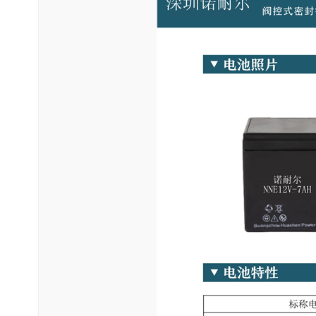
涌、市电中断等复杂电网状况影响。 人们习惯上按UPS的电路结构
式UPS电源在市电正常供电时，市电通过交流旁路通道再经转换开
器处于停止工作状态。这种UPS电源在实质上相当于一台稳压性能
不稳、波形畸变以及从电网串入的干扰等影响基本上没有改善。 后..