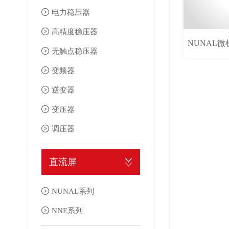
电力稳压器
涌、市电中断等复杂电网状况影响。 人们习惯上按UPS的电路结构
式UPS电源在市电正常供电时，市电通过交流旁路通道再经转换开
高精度稳压器
NUNAL
器处于停止工作状态。这种UPS电源在实质上相当于一台稳压性能
无触点稳压器
不稳、波形畸变以及从电网串入的干扰等影响基本上没有改善。 后..
变频器
逆变器
变压器
调压器
直流屏
NUNAL系列
NNE系列