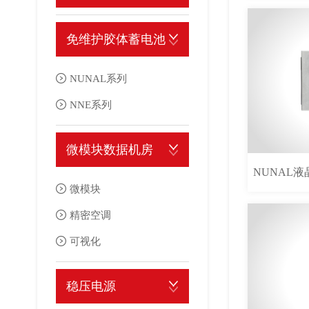
社会经济的发展，人们的生活越来越离不开电力的使用，供电是否
免维护胶体蓄电池
了正常的工业电网供电之外，往往还需要配备UPS电源系统以备不时
不间断电源在生产生活中的应用。 不间断电源系统（简称UPS），
NUNAL系列
医院EPS应急电源检测系统至关重要
时，可继续向负载供电，并保供电质量，使负载供电不受影响的设
NNE系列
质量状况复杂，存在电压不稳定和中断等问题，对电力电子系统造
电源的连续性对患者的生命和安全至关重要，因此医院必须有备用电
因此受损，为维护电力的正常连续稳定使用，UPS日益受到重视，
的方法来测试这些系统，就无法保证它们在紧急情况下能正常工作
微模块数据机房
滤波、抗电磁和射频干扰、防电压浪涌等功能的电力保护系统。不
低下，手动收集的数据不易用于报告和分析。 智能检测系统至关重要
NUNAL
或直流分为交流不间断电源和直流不间断电源系统。 UPS不间断电源
关键元件，它收集数据并对EPS应急电源中的各个点（包括发电机
微模块
静态开关、整流器、和蓄电池构成。其主要的元器件是逆变器，用
简化测试过程，同时确保为您的医院和患者提供可靠的备用电源系统
精密空调
率的交流电，其内部含有储能设备，保持稳定的电压和稳频的电源
期间确保可靠的备用电源来提高总体患者的安全性，并且是符合法
逆变器提供稳定的直流电压，并向蓄电池充电。 UPS作为一种交流
期的自动报告。 差异化 与手动测试不同，智能测试解决方案所使用
可视化
电供电中断时能继续为负载提供合乎要求的交流电；二是能在市电
正常（测试时间、设备等）。 从系统中每个需要的点收集准确的数据
负荷要求时，具有稳压、稳频等交流电的净化作用，即UPS将市电
可以很容易地分析和整理所有需要的报告。 测试工作人员更容易管
稳压电源
合负载要求的交流电。市电异常受电压尖峰、电压瞬变、电线噪声