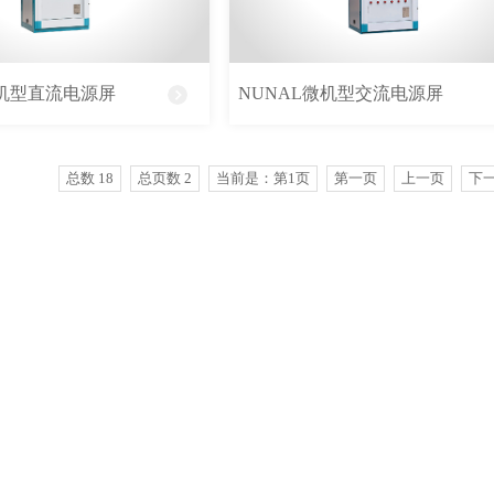
分为后备式和在线式两大类。后备
关直接向负载提供电源，机内的逆变
微机型直流电源屏
NUNAL微机型交流电源屏
差的市电稳压器。对市电电压的频率
.
总数 18
总页数 2
当前是：第1页
第一页
上一页
下