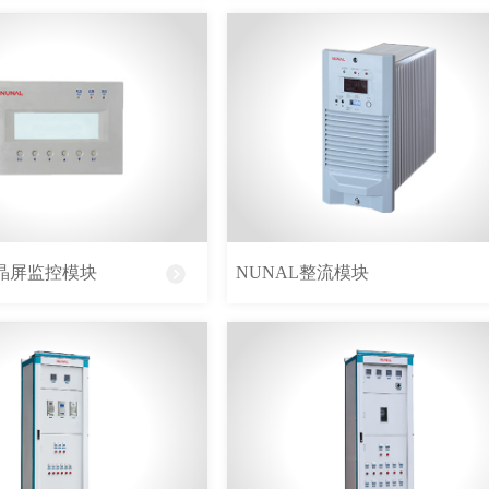
正常直接影响到社会经济效益，除
之需。下面我们来简单了解下UPS
它是指当交流电网输入发出异常
备。在日常生产生活中，由于电网
成了一系列干扰，电子元件也可能
源或EPS应急电源。如果没有可靠
并逐渐发展成一种具备稳压、稳频、
。不幸的是，手动测试耗时且效率
间断电源可依据负载提供的是交流
 通过监测和控制EPS应急电源的
液晶屏监控模块
NUNAL整流模块
 UPS电源系统主要由由逆变器、
和相关的自动转换开关）提供控制，
于将直流电转换成所需的电压及频
。 价值命题 通过在公用事业中断
保护。整流器（充电器）则负责向
规要求的，根据当局的要求提供定
不间断供电设备，其作用有：在市
的自动化测试过程确保： 测试运行
供电没有中断但供电设备不能满足
。 包括所需的所有测试参数 数据
电网不符合负载要求的电能处理成符
理，对操作的破坏性更小。
、电压槽口、电压跌落、电压浪