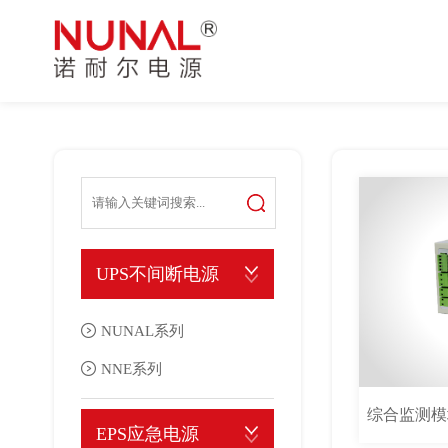
UPS不间断电源
公司简介
网络通信
公司动态
EPS应急电源
品牌释义
导航雷达
行业资讯
免维护胶体蓄电池
文化体系
数码电子
常见问题
微模块数据机房
公司资质
电力系统
稳压电源
生产车间
工业控制
直流屏
金融系统
走进诺耐尔
交直流一体化电源系统
医疗器械
更多行业
NUNAL系列
NNE系列
深圳市诺耐尔电源科技有限公司，坐落于科技创新之都深圳，是一
通信行业电源解决方案
UPS不间断电源
于一体，专注于不间断供电与电能质量保障领域的专业科技企业，
工频UPS不间断电源
工频UPS不间断电源
一、行业现状概述，随着4G网络通信的建设、三网融合的试点、移
关键场景提供全方位供电解决方案。企业以“诺以致诚、耐以铸品、
计算趋势，都将对数据中心的需求越来越多，越来越多的人员依赖
高频UPS不间断电源
高频UPS不间断电源
NUNAL系列
诚守信的服务诚信、经久耐用的品质追求、卓尔不凡的匠心坚守，
重要，为确保数据中心的数据不易丢失，首要就是要确保不能停电
模块UPS不间断电源
模块化UPS不间断电源
NNE系列
服务全流程。
方案就至关重要。
NUNAL监控卡
机架式UPS不间断电源
综合监测模
EPS应急电源
UPS不间断电源分类与其作用