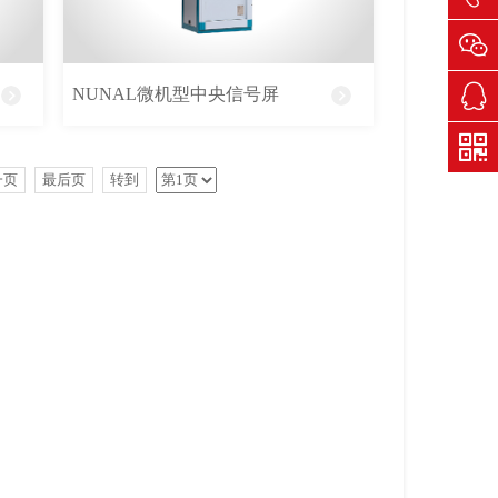
400-
NUNAL微机型中央信号屏
161-
1698
QQ客
一页
最后页
转到
服