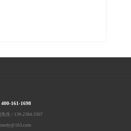
400-161-1698
：
/ 139-2384-3307
znnedy@163.com